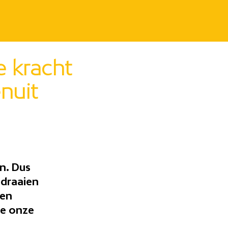
e kracht
nuit
.
n. Dus
 draaien
ten
we onze