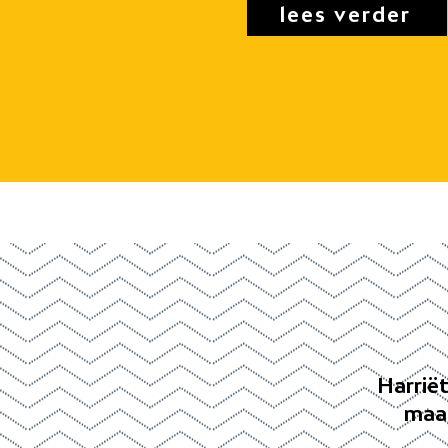
lees verder
Harriët
maak