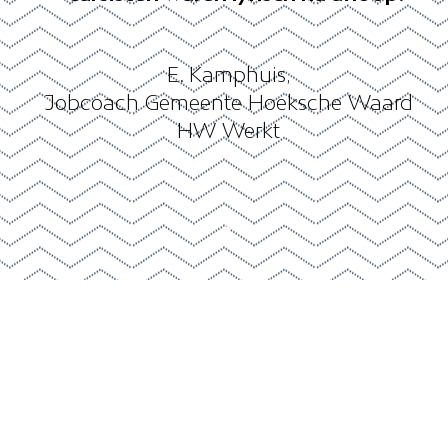
E. Kamphuis,
Jobcoach Gemeente Hoeksche Waard
HW Werkt