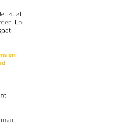
et zit al
orden. En
gaat
ams en
ed
ant
samen