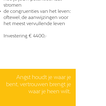
stromen
de congruenties van het leven:
oftewel, de aanwijzingen voor
het meest vervullende leven
​Investering € 4400,-
Angst houdt je waar je
bent, vertrouwen brengt je
waar je heen wilt.