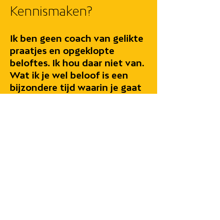
Kennismaken?
Ik ben geen coach van gelikte
praatjes en opgeklopte
beloftes. Ik hou daar niet van.
Wat ik je wel beloof is een
bijzondere tijd waarin je gaat
ontdekken wat er nodig is om
jouw potentieel ten volle te
benutten.
Ben je nieuwsgierig? Laten we
dan eerst eens kennis maken.
Het is mijn ervaring dat je al
gauw intuïtief aan zult voelen
of ik voor jou de beste persoon
ben. En intuïtief is ook precies