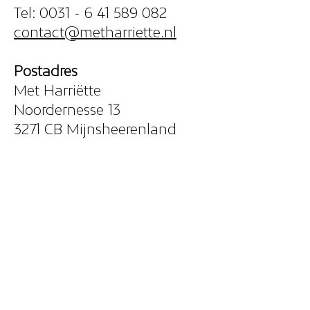
Tel:
0031 - 6 41 589 082
contact@metharriette.nl
Postadres
Met Harriëtte
Noordernesse 13
3271 CB Mijnsheerenland
Contact
​Harriëtte van Rijssel
Tel: 0031 - 6 41 589 082​
contact@metharriette.nl